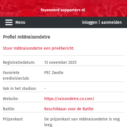
Menu
inloggen
|
aanmelden
Profiel m88raisondetre
Stuur m88raisondetre een privébericht
.
Registratiedatum:
13 november 2025
Favoriete
PEC Zwolle
eredivisieclub:
Vak in het stadion:
-
Website:
https://raisondetre.co.com/
Battle:
Beschikbaar voor de Battle
Prijzenkast
De prijzenkast van m88raisondetre is nog
leeg.