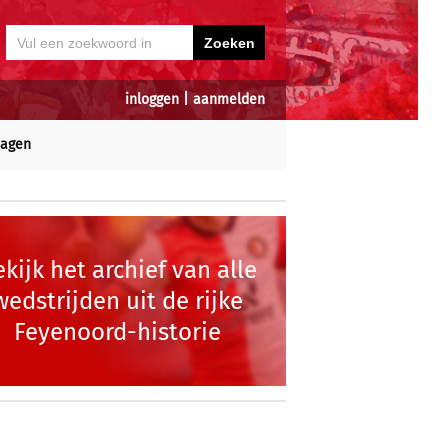
inloggen
|
aanmelden
dagen
kijk het archief van alle
wedstrijden uit de rijke
Feyenoord-historie