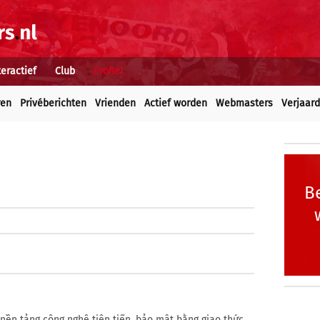
teractief
Club
Profiel
ren
Privéberichten
Vrienden
Actief worden
Webmasters
Verjaar
Be
nền tảng công nghệ tiên tiến, bảo mật bằng giao thức