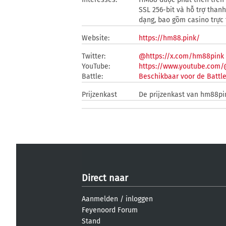
SSL 256-bit và hỗ trợ than
dạng, bao gồm casino trực 
Website:
https://hm88.pink/
Twitter:
@https://x.com/hm88pink
YouTube:
https://www.youtube.com
Battle:
Beschikbaar voor de Battl
Prijzenkast
De prijzenkast van hm88pin
Direct naar
Aanmelden
/
inloggen
Feyenoord Forum
Stand