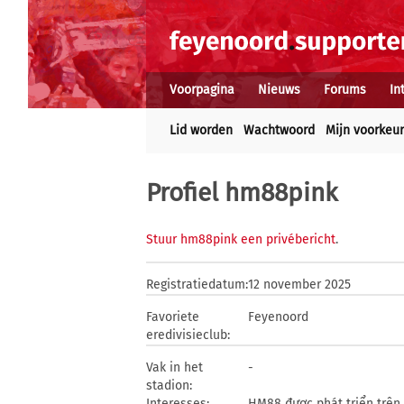
Voorpagina
Nieuws
Forums
In
Lid worden
Wachtwoord
Mijn voorkeu
Profiel hm88pink
Stuur hm88pink een privébericht
.
Registratiedatum:
12 november 2025
Favoriete
Feyenoord
eredivisieclub:
Vak in het
-
stadion:
Interesses:
HM88 được phát triển trên 