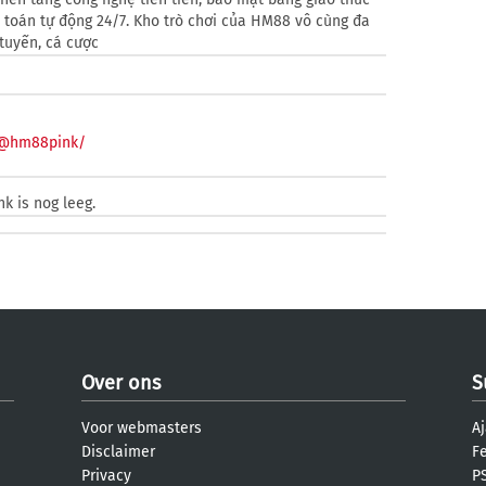
h toán tự động 24/7. Kho trò chơi của HM88 vô cùng đa
tuyến, cá cược
/@hm88pink/
e
k is nog leeg.
Over ons
S
Voor webmasters
Aj
Disclaimer
F
Privacy
PS