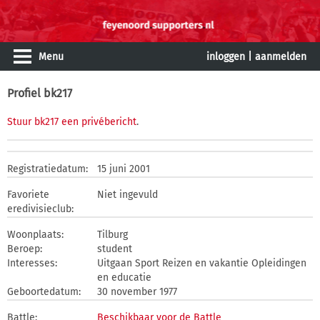
Menu
inloggen
|
aanmelden
Profiel bk217
Stuur bk217 een privébericht
.
Registratiedatum:
15 juni 2001
Favoriete
Niet ingevuld
eredivisieclub:
Woonplaats:
Tilburg
Beroep:
student
Interesses:
Uitgaan Sport Reizen en vakantie Opleidingen
en educatie
Geboortedatum:
30 november 1977
Battle:
Beschikbaar voor de Battle