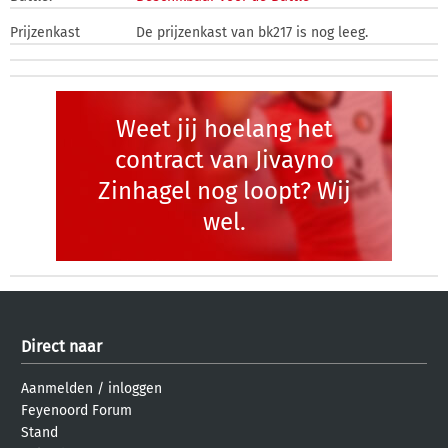
Prijzenkast
De prijzenkast van bk217 is nog leeg.
Weet jij hoelang het
contract van Jivayno
Zinhagel nog loopt? Wij
wel.
Direct naar
Aanmelden
/
inloggen
Feyenoord Forum
Stand