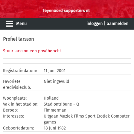
Menu
inloggen
|
aanmelden
Profiel larsson
Stuur larsson een privébericht
.
Registratiedatum:
11 juni 2001
Favoriete
Niet ingevuld
eredivisieclub:
Woonplaats:
Holland
Vak in het stadion:
Stadiontribune - Q
Beroep:
Timmerman
Interesses:
Uitgaan Muziek Films Sport Erotiek Computer
games
Geboortedatum:
18 juni 1982