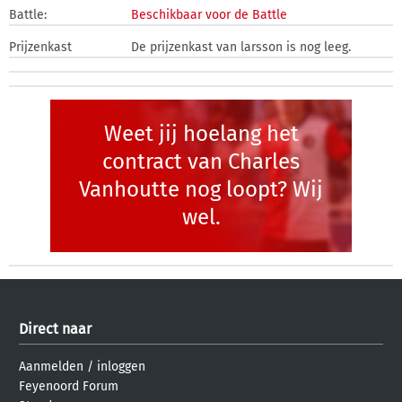
Battle:
Beschikbaar voor de Battle
Prijzenkast
De prijzenkast van larsson is nog leeg.
Weet jij hoelang het
contract van Charles
Vanhoutte nog loopt? Wij
wel.
Direct naar
Aanmelden
/
inloggen
Feyenoord Forum