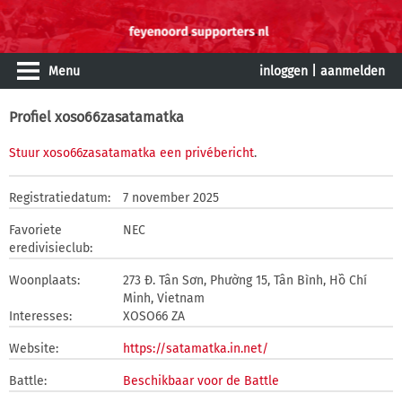
Menu
inloggen
|
aanmelden
Profiel xoso66zasatamatka
Stuur xoso66zasatamatka een privébericht
.
Registratiedatum:
7 november 2025
Favoriete
NEC
eredivisieclub:
Woonplaats:
273 Đ. Tân Sơn, Phường 15, Tân Bình, Hồ Chí
Minh, Vietnam
Interesses:
XOSO66 ZA
Website:
https://satamatka.in.net/
Battle:
Beschikbaar voor de Battle