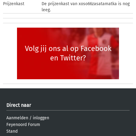
Prijzenkast
De prijzenkast van xoso66zasatamatka is nog
leeg.
Volg jij ons al op Facebook
en Twitter?
Direct naar
Aanmelden
/
inloggen
Feyenoord Forum
Stand