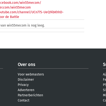
facebook.com/win55mecom/
tter.com/win55mecom
youtube.com/channel/UCn77S-UeQ9ibKhhD-
oor de Battle
t van win55mecom is nog leeg.
Over ons
S
Voor webmasters
Aj
Disclaimer
F
Privacy
PS
Adverteren
S
Partnerberichten
M
Contact
C