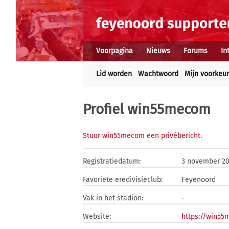
Voorpagina
Nieuws
Forums
In
Lid worden
Wachtwoord
Mijn voorkeu
Profiel win55mecom
Stuur win55mecom een privébericht
.
Registratiedatum:
3 november 2
Favoriete eredivisieclub:
Feyenoord
Vak in het stadion:
-
Website:
https://win55