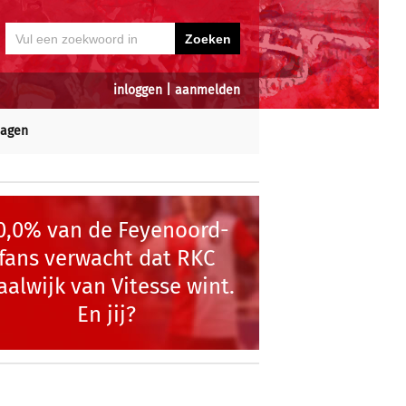
inloggen
|
aanmelden
dagen
0,0% van de Feyenoord-
fans verwacht dat RKC
alwijk van Vitesse wint.
En jij?