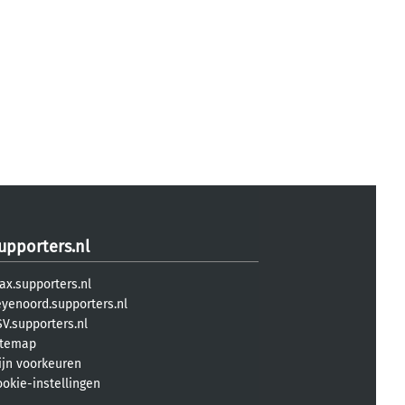
upporters.nl
ax.supporters.nl
eyenoord.supporters.nl
V.supporters.nl
itemap
ijn voorkeuren
ookie-instellingen