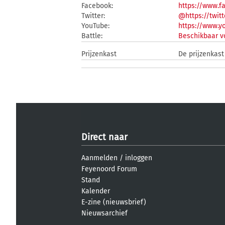
Facebook:
https://www.
Twitter:
@https://twi
YouTube:
https://www.
Battle:
Beschikbaar v
Prijzenkast
De prijzenkas
Direct naar
Aanmelden
/
inloggen
Feyenoord Forum
Stand
Kalender
E-zine (nieuwsbrief)
Nieuwsarchief