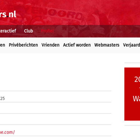
teractief
Club
Profiel
ren
Privéberichten
Vrienden
Actief worden
Webmasters
Verjaar
2
Wa
025
me.com/