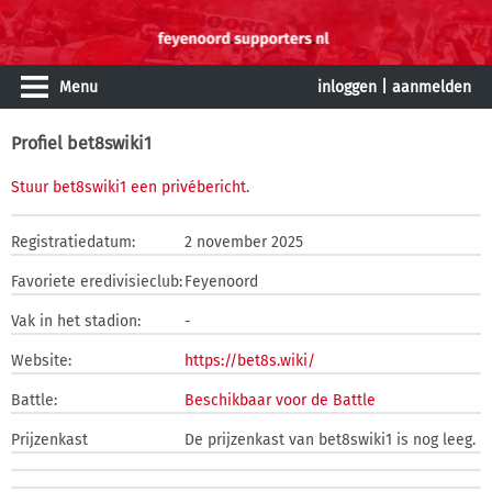
Menu
inloggen
|
aanmelden
Profiel bet8swiki1
Stuur bet8swiki1 een privébericht
.
Registratiedatum:
2 november 2025
Favoriete eredivisieclub:
Feyenoord
Vak in het stadion:
-
Website:
https://bet8s.wiki/
Battle:
Beschikbaar voor de Battle
Prijzenkast
De prijzenkast van bet8swiki1 is nog leeg.