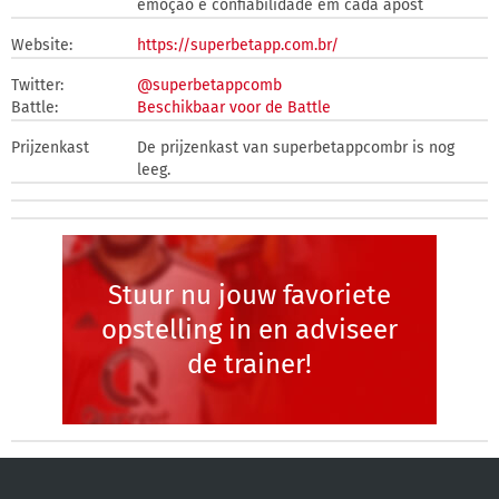
emoção e confiabilidade em cada apost
Website:
https://superbetapp.com.br/
Twitter:
@superbetappcomb
Battle:
Beschikbaar voor de Battle
Prijzenkast
De prijzenkast van superbetappcombr is nog
leeg.
Stuur nu jouw favoriete
opstelling in en adviseer
de trainer!