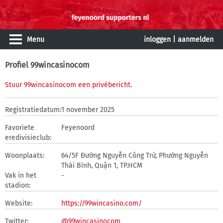
Menu
inloggen
|
aanmelden
Profiel 99wincasinocom
Stuur 99wincasinocom een privébericht
.
Registratiedatum:
1 november 2025
Favoriete
Feyenoord
eredivisieclub:
Woonplaats:
64/5F Đường Nguyễn Công Trứ, Phường Nguyễn
Thái Bình, Quận 1, TP.HCM
Vak in het
-
stadion:
Website:
https://99wincasino.com/
Twitter:
@99wincasinocom