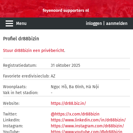
Menu
inloggen
|
aanmelden
Profiel dr88bizin
Stuur dr88bizin een privébericht
.
Registratiedatum:
31 oktober 2025
Favoriete eredivisieclub:
AZ
Woonplaats:
Ngọc Hồ, Ba Đình, Hà Nội
Vak in het stadion:
-
Website:
https://dr88.biz.in/
Twitter:
@https://x.com/dr88bizin
LinkedIn:
https://www.linkedin.com/in/dr88bizin/
Instagram:
https://www.instagram.com/dr88bizin/
YouTube:
https://www.youtube.com/@dr88bizin