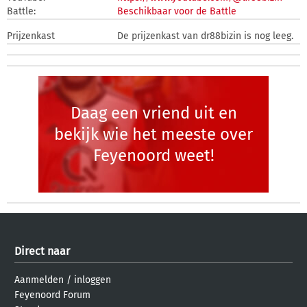
Battle:
Beschikbaar voor de Battle
Prijzenkast
De prijzenkast van dr88bizin is nog leeg.
Daag een vriend uit en
bekijk wie het meeste over
Feyenoord weet!
Direct naar
Aanmelden
/
inloggen
Feyenoord Forum