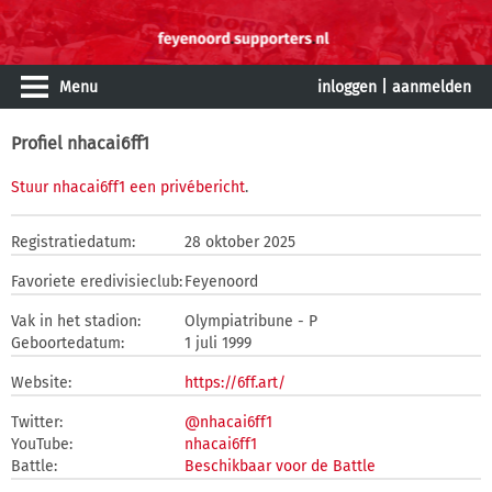
Menu
inloggen
|
aanmelden
Profiel nhacai6ff1
Stuur nhacai6ff1 een privébericht
.
Registratiedatum:
28 oktober 2025
Favoriete eredivisieclub:
Feyenoord
Vak in het stadion:
Olympiatribune - P
Geboortedatum:
1 juli 1999
Website:
https://6ff.art/
Twitter:
@nhacai6ff1
YouTube:
nhacai6ff1
Battle:
Beschikbaar voor de Battle