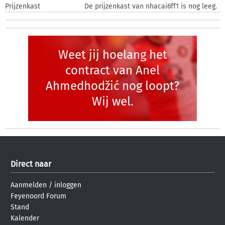
Prijzenkast
De prijzenkast van nhacai6ff1 is nog leeg.
Weet jij hoelang het
contract van Anel
Ahmedhodžić nog loopt?
Wij wel.
Direct naar
Aanmelden
/
inloggen
Feyenoord Forum
Stand
Kalender