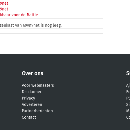
9net
9net
kbaar voor de Battle
jzenkast van 69vn9net is nog leeg.
Over ons
S
Voor webmasters
Aj
Disclaimer
F
Privacy
PS
Adverteren
S
Partnerberichten
M
Contact
C