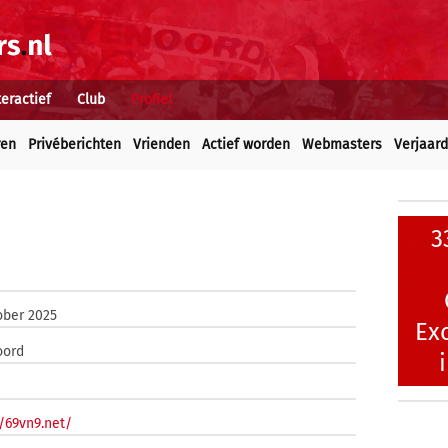
teractief
Club
Profiel
ren
Privéberichten
Vrienden
Actief worden
Webmasters
Verjaar
3
ober 2025
Ex
oord
//69vn9.net/