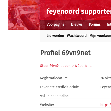
Voorpagina
Nieuws
Forums
In
Lid worden
Wachtwoord
Mijn voorkeu
Profiel 69vn9net
Stuur 69vn9net een privébericht
.
Registratiedatum:
26 okt
Favoriete eredivisieclub:
Feyen
Vak in het stadion:
-
Website:
https: