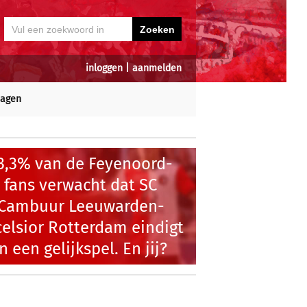
inloggen
|
aanmelden
dagen
3,3% van de Feyenoord-
fans verwacht dat SC
Cambuur Leeuwarden-
celsior Rotterdam eindigt
in een gelijkspel. En jij?