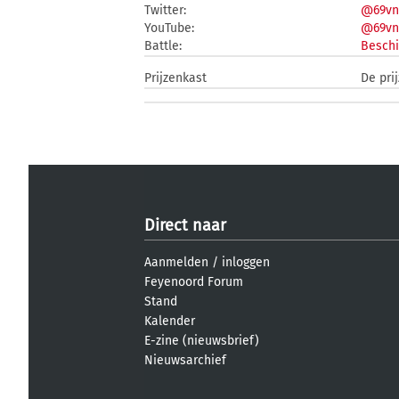
Twitter:
@69vn
YouTube:
@69vn
Battle:
Beschi
Prijzenkast
De pri
Direct naar
Aanmelden
/
inloggen
Feyenoord Forum
Stand
Kalender
E-zine (nieuwsbrief)
Nieuwsarchief