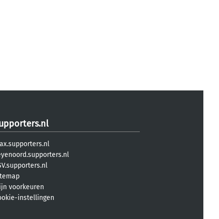
upporters.nl
ax.supporters.nl
eyenoord.supporters.nl
V.supporters.nl
itemap
ijn voorkeuren
ookie-instellingen