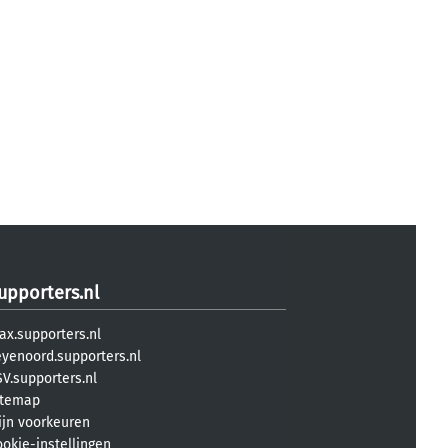
upporters.nl
ax.supporters.nl
eyenoord.supporters.nl
V.supporters.nl
itemap
ijn voorkeuren
ookie-instellingen