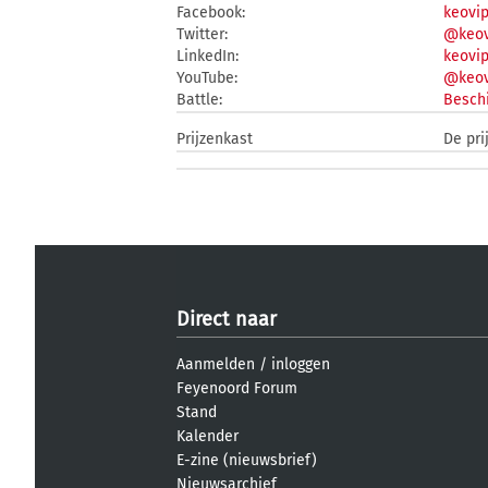
Facebook:
keovip
Twitter:
@keov
LinkedIn:
keovip
YouTube:
@keov
Battle:
Beschi
Prijzenkast
De pri
Direct naar
Aanmelden
/
inloggen
Feyenoord Forum
Stand
Kalender
E-zine (nieuwsbrief)
Nieuwsarchief