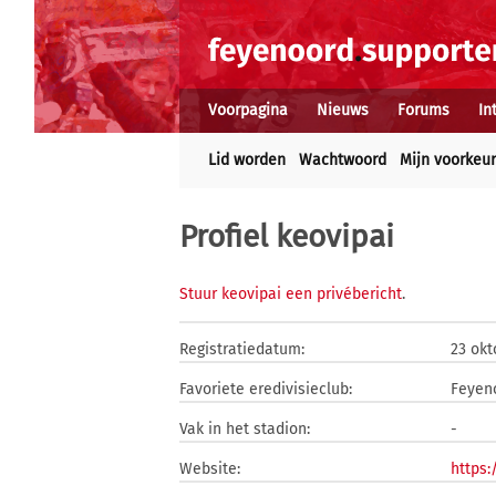
Voorpagina
Nieuws
Forums
In
Lid worden
Wachtwoord
Mijn voorkeu
Profiel keovipai
Stuur keovipai een privébericht
.
Registratiedatum:
23 okt
Favoriete eredivisieclub:
Feyen
Vak in het stadion:
-
Website:
https: