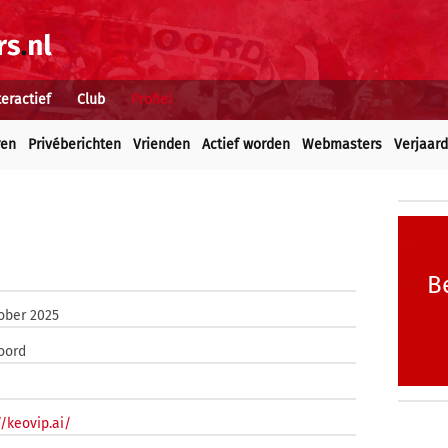
teractief
Club
Profiel
ren
Privéberichten
Vrienden
Actief worden
Webmasters
Verjaar
B
ober 2025
oord
//keovip.ai/