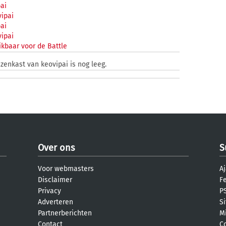
ai
ipai
ai
ipai
kbaar voor de Battle
jzenkast van keovipai is nog leeg.
Over ons
S
Voor webmasters
Aj
Disclaimer
F
Privacy
PS
Adverteren
S
Partnerberichten
M
Contact
C