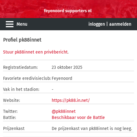
Menu
inloggen
|
aanmelden
Profiel pk88innet
Stuur pk88innet een privébericht
.
Registratiedatum:
23 oktober 2025
Favoriete eredivisieclub:
Feyenoord
Vak in het stadion:
-
Website:
https://pk88.in.net/
Twitter:
@pk88innet
Battle:
Beschikbaar voor de Battle
Prijzenkast
De prijzenkast van pk88innet is nog leeg.