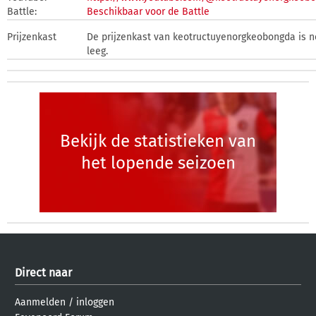
Battle:
Beschikbaar voor de Battle
Prijzenkast
De prijzenkast van keotructuyenorgkeobongda is n
leeg.
Bekijk de statistieken van
het lopende seizoen
Direct naar
Aanmelden
/
inloggen