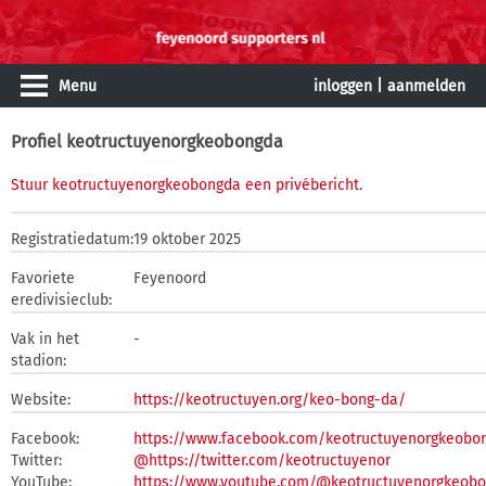
Menu
inloggen
|
aanmelden
Profiel keotructuyenorgkeobongda
Stuur keotructuyenorgkeobongda een privébericht
.
Registratiedatum:
19 oktober 2025
Favoriete
Feyenoord
eredivisieclub:
Vak in het
-
stadion:
Website:
https://keotructuyen.org/keo-bong-da/
Facebook:
https://www.facebook.com/keotructuyenorgkeobo
Twitter:
@https://twitter.com/keotructuyenor
YouTube:
https://www.youtube.com/@keotructuyenorgkeob