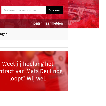
inloggen
|
aanmelden
dagen
Weet jij hoelang het
ntract van Mats Deijl nog
loopt? Wij wel.