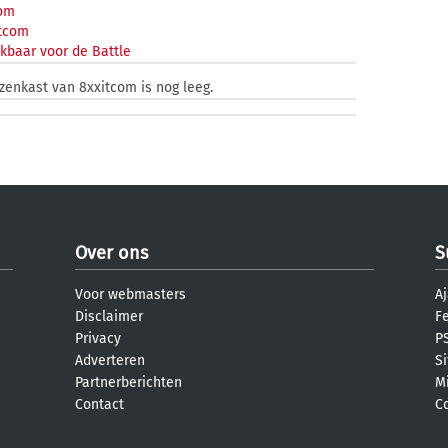
com
tcom
kbaar voor de Battle
jzenkast van 8xxitcom is nog leeg.
Over ons
S
Voor webmasters
Aj
Disclaimer
F
Privacy
PS
Adverteren
S
Partnerberichten
M
Contact
C