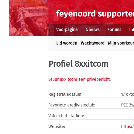
Voorpagina
Nieuws
Forums
In
Lid worden
Wachtwoord
Mijn voorkeu
Profiel 8xxitcom
Stuur 8xxitcom een privébericht
.
Registratiedatum:
17 okt
Favoriete eredivisieclub:
PEC Zw
Vak in het stadion:
-
Website:
https: