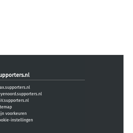
upporters.nl
ax.supporters.nl
eyenoord.supporters.nl
V.supporters.nl
itemap
ijn voorkeuren
ookie-instellingen