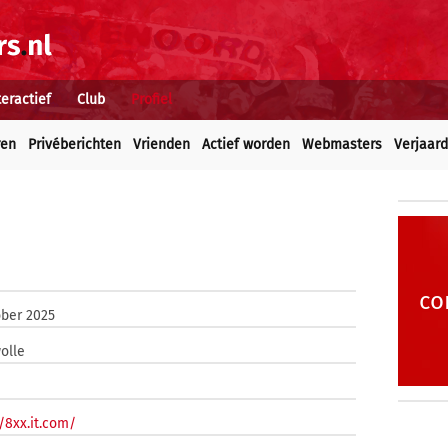
teractief
Club
Profiel
ren
Privéberichten
Vrienden
Actief worden
Webmasters
Verjaar
co
ober 2025
olle
//8xx.it.com/