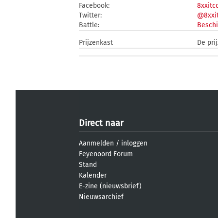
Facebook:
8xxit
Twitter:
@8xxi
Battle:
Beschi
Prijzenkast
De pri
Direct naar
Aanmelden
/
inloggen
Feyenoord Forum
Stand
Kalender
E-zine (nieuwsbrief)
Nieuwsarchief