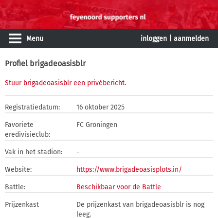
Menu
inloggen
|
aanmelden
Profiel brigadeoasisblr
Stuur brigadeoasisblr een privébericht
.
Registratiedatum:
16 oktober 2025
Favoriete
FC Groningen
eredivisieclub:
Vak in het stadion:
-
Website:
https://www.brigadeoasisplots.in/
Battle:
Beschikbaar voor de Battle
Prijzenkast
De prijzenkast van brigadeoasisblr is nog
leeg.