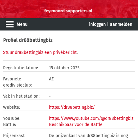
Menu
inloggen
|
aanmelden
Profiel dr88bettingbiz
Stuur dr88bettingbiz een privébericht
.
Registratiedatum:
15 oktober 2025
Favoriete
AZ
eredivisieclub:
Vak in het stadion:
-
Website:
https://dr88betting.biz/
YouTube:
https://www.youtube.com/@dr88bettingbiz
Battle:
Beschikbaar voor de Battle
Prijzenkast
De prijzenkast van dr88bettingbiz is nog