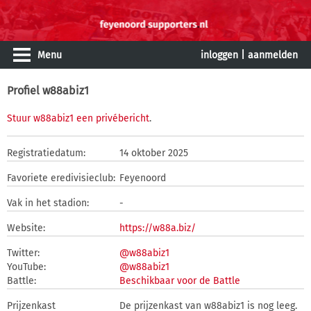
Menu
inloggen
|
aanmelden
Profiel w88abiz1
Stuur w88abiz1 een privébericht
.
Registratiedatum:
14 oktober 2025
Favoriete eredivisieclub:
Feyenoord
Vak in het stadion:
-
Website:
https://w88a.biz/
Twitter:
@w88abiz1
YouTube:
@w88abiz1
Battle:
Beschikbaar voor de Battle
Prijzenkast
De prijzenkast van w88abiz1 is nog leeg.