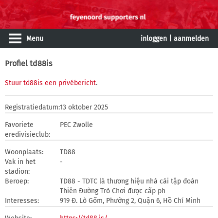
Menu
inloggen
|
aanmelden
Profiel td88is
Stuur td88is een privébericht
.
Registratiedatum:
13 oktober 2025
Favoriete
PEC Zwolle
eredivisieclub:
Woonplaats:
TD88
Vak in het
-
stadion:
Beroep:
TD88 - TDTC là thương hiệu nhà cái tập đoàn
Thiên Đường Trò Chơi được cấp ph
Interesses:
919 Đ. Lò Gốm, Phường 2, Quận 6, Hồ Chí Minh