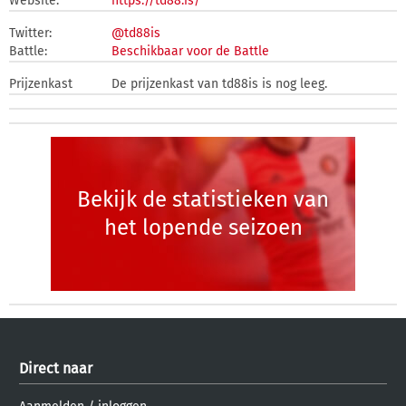
Website:
https://td88.is/
Twitter:
@td88is
Battle:
Beschikbaar voor de Battle
Prijzenkast
De prijzenkast van td88is is nog leeg.
Bekijk de statistieken van
het lopende seizoen
Direct naar