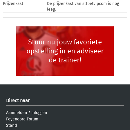
Prijzenkast
De prijzenkast van sttbetvipcom is nog
leeg.
Stuur nu jouw favoriete
opstelling in en adviseer
de trainer!
Direct naar
Aanmelden
/
inloggen
Feyenoord Forum
Stand