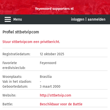
Menu
inloggen
|
aanmelden
Profiel sttbetvipcom
Stuur sttbetvipcom een privébericht
.
Registratiedatum:
12 oktober 2025
Favoriete
Feyenoord
eredivisieclub:
Woonplaats:
Brasília
Vak in het stadion:
-
Geboortedatum:
3 maart 2000
Website:
http://sttbetvip.com
Battle:
Beschikbaar voor de Battle