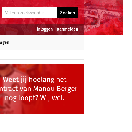
inloggen
|
aanmelden
dagen
Weet jij hoelang het
ntract van Manou Berger
nog loopt? Wij wel.