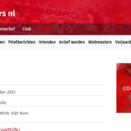
teractief
Club
Profiel
ren
Privéberichten
Vrienden
Actief worden
Webmasters
Verjaar
co
ober 2025
olle
 Minh, Việt Nam
/vua99.life/