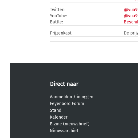
Twitter:
@vua99
YouTube:
@vua99
Battle:
Beschi
Prijzenkast
De prij
Direct naar
Aanmelden
/
inloggen
Feyenoord Forum
Stand
Kalender
E-zine (nieuwsbrief)
Nieuwsarchief