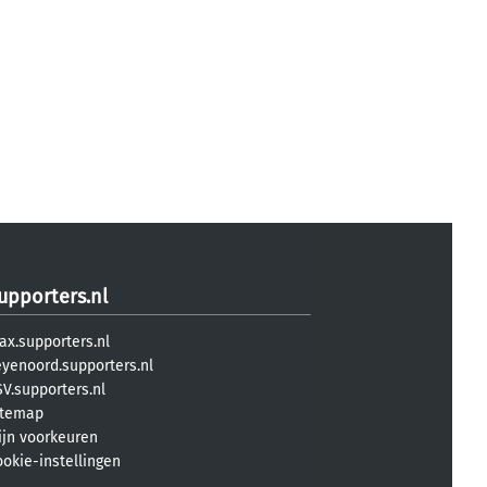
upporters.nl
ax.supporters.nl
eyenoord.supporters.nl
V.supporters.nl
itemap
ijn voorkeuren
ookie-instellingen