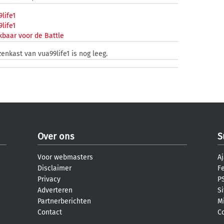
life1
life1
kbaar voor de Battle
zenkast van vua99life1 is nog leeg.
Over ons
S
Voor webmasters
Aj
Disclaimer
F
Privacy
PS
Adverteren
S
Partnerberichten
M
Contact
C