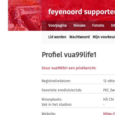
Voorpagina
Nieuws
Forums
In
Lid worden
Wachtwoord
Mijn voorkeu
Profiel vua99life1
Stuur vua99life1 een privébericht
.
Registratiedatum:
12 okt
Favoriete eredivisieclub:
PEC Zw
Woonplaats:
Hồ Chí
Vak in het stadion:
-
Website:
https:/