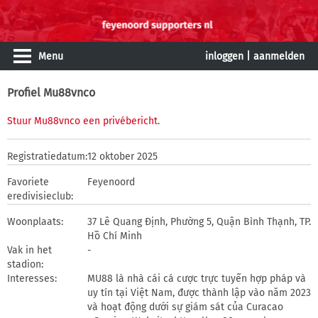
Menu
inloggen
|
aanmelden
Profiel Mu88vnco
Stuur Mu88vnco een privébericht
.
Registratiedatum:
12 oktober 2025
Favoriete
Feyenoord
eredivisieclub:
Woonplaats:
37 Lê Quang Định, Phường 5, Quận Bình Thạnh, TP.
Hồ Chí Minh
Vak in het
-
stadion:
Interesses:
MU88 là nhà cái cá cược trực tuyến hợp pháp và
uy tín tại Việt Nam, được thành lập vào năm 2023
và hoạt động dưới sự giám sát của Curacao