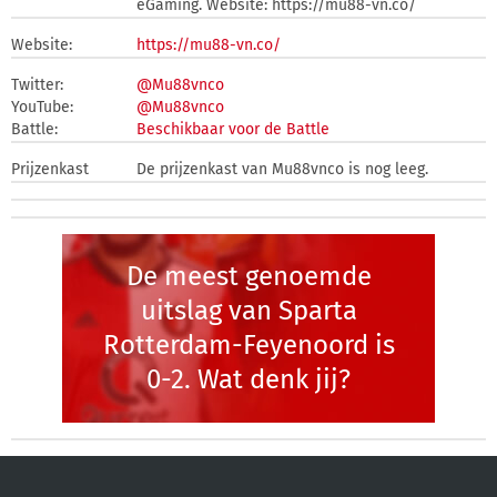
eGaming. Website: https://mu88-vn.co/
Website:
https://mu88-vn.co/
Twitter:
@Mu88vnco
YouTube:
@Mu88vnco
Battle:
Beschikbaar voor de Battle
Prijzenkast
De prijzenkast van Mu88vnco is nog leeg.
De meest genoemde
uitslag van Sparta
Rotterdam-Feyenoord is
0-2. Wat denk jij?