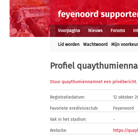
Voorpagina
Nieuws
Forums
In
Lid worden
Wachtwoord
Mijn voorkeu
Profiel quaythumienn
Stuur quaythumiennamnet een privébericht
.
Registratiedatum:
12 oktober 2
Favoriete eredivisieclub:
Feyenoord
Vak in het stadion:
-
Website:
https://qua