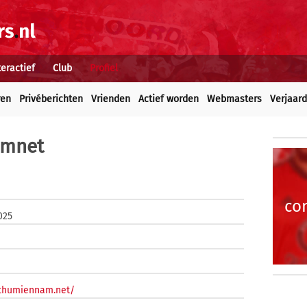
teractief
Club
Profiel
ren
Privéberichten
Vrienden
Actief worden
Webmasters
Verjaar
amnet
co
025
ythumiennam.net/