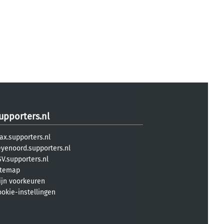
upporters.nl
ax.supporters.nl
eyenoord.supporters.nl
V.supporters.nl
itemap
ijn voorkeuren
ookie-instellingen