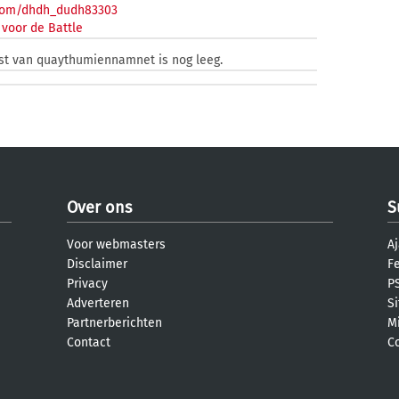
com/dhdh_dudh83303
voor de Battle
ast van quaythumiennamnet is nog leeg.
Over ons
S
Voor webmasters
Aj
Disclaimer
F
Privacy
PS
Adverteren
S
Partnerberichten
M
Contact
C