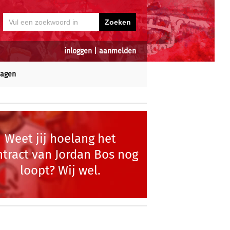
inloggen
|
aanmelden
dagen
Weet jij hoelang het
ntract van Jordan Bos nog
loopt? Wij wel.