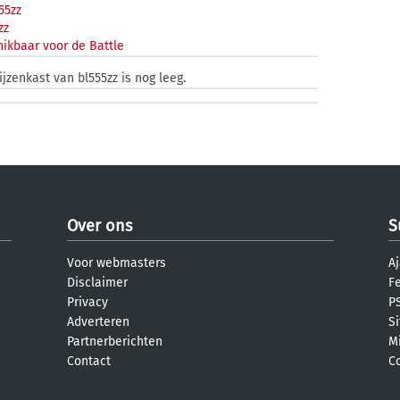
55zz
zz
ikbaar voor de Battle
ijzenkast van bl555zz is nog leeg.
Over ons
S
Voor webmasters
Aj
Disclaimer
F
Privacy
PS
Adverteren
S
Partnerberichten
M
Contact
C