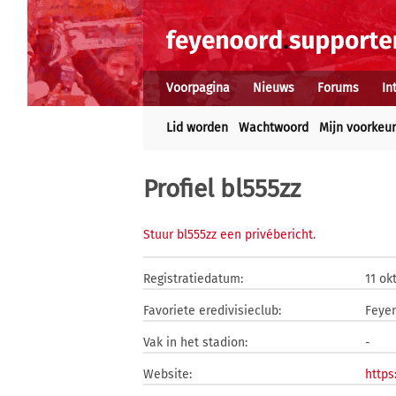
Voorpagina
Nieuws
Forums
In
Lid worden
Wachtwoord
Mijn voorkeu
Profiel bl555zz
Stuur bl555zz een privébericht
.
Registratiedatum:
11 ok
Favoriete eredivisieclub:
Feye
Vak in het stadion:
-
Website:
https