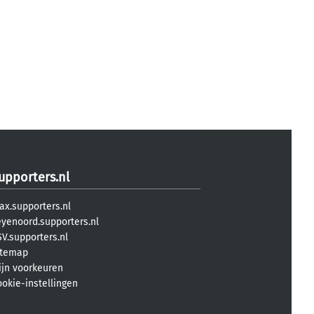
upporters.nl
ax.supporters.nl
eyenoord.supporters.nl
V.supporters.nl
itemap
ijn voorkeuren
ookie-instellingen