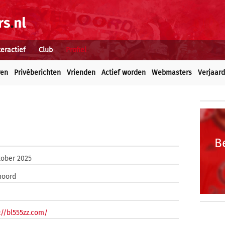
teractief
Club
Profiel
ren
Privéberichten
Vrienden
Actief worden
Webmasters
Verjaar
B
tober 2025
noord
://bl555zz.com/