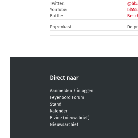
Twitter:
@bl5
YouTube:
bl555
Battle:
Besch
Prijzenkast
De pr
Direct naar
Aanmelden
/
inloggen
Feyenoord Forum
Stand
Kalender
E-zine (nieuwsbrief)
Nieuwsarchief