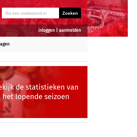
inloggen
|
aanmelden
dagen
ekijk de statistieken van
het lopende seizoen