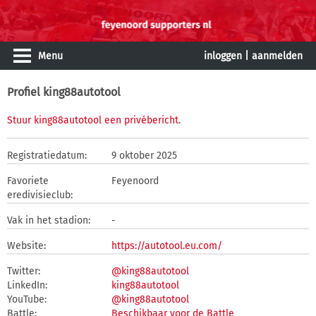
Menu
inloggen
|
aanmelden
Profiel king88autotool
Stuur king88autotool een privébericht
.
Registratiedatum:
9 oktober 2025
Favoriete
Feyenoord
eredivisieclub:
Vak in het stadion:
-
Website:
https://autotool.eu.com/
Twitter:
@king88autotool
LinkedIn:
king88autotool
YouTube:
@king88autotool
Battle:
Beschikbaar voor de Battle