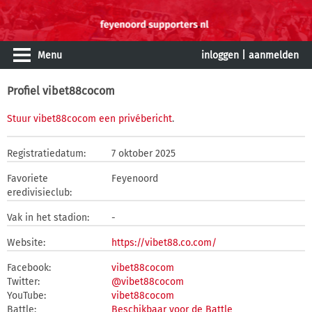
Menu
inloggen
|
aanmelden
Profiel vibet88cocom
Stuur vibet88cocom een privébericht
.
Registratiedatum:
7 oktober 2025
Favoriete
Feyenoord
eredivisieclub:
Vak in het stadion:
-
Website:
https://vibet88.co.com/
Facebook:
vibet88cocom
Twitter:
@vibet88cocom
YouTube:
vibet88cocom
Battle:
Beschikbaar voor de Battle