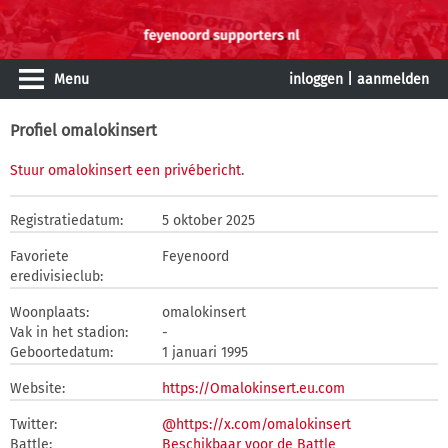
Menu
inloggen
|
aanmelden
Profiel omalokinsert
Stuur omalokinsert een privébericht
.
Registratiedatum:
5 oktober 2025
Favoriete
Feyenoord
eredivisieclub:
Woonplaats:
omalokinsert
Vak in het stadion:
-
Geboortedatum:
1 januari 1995
Website:
https://Omalokinsert.eu.com
Twitter:
@https://x.com/omalokinsert
Battle:
Beschikbaar voor de Battle