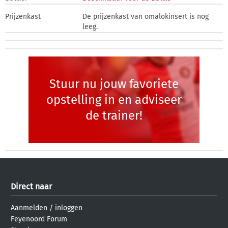
Prijzenkast
De prijzenkast van omalokinsert is nog
leeg.
Stuur nu jouw favoriete
opstelling in en adviseer
de trainer!
Direct naar
Aanmelden
/
inloggen
Feyenoord Forum