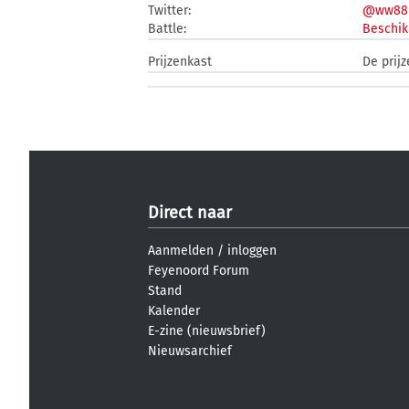
Twitter:
@ww88
Battle:
Beschik
Prijzenkast
De prij
Direct naar
Aanmelden
/
inloggen
Feyenoord Forum
Stand
Kalender
E-zine (nieuwsbrief)
Nieuwsarchief