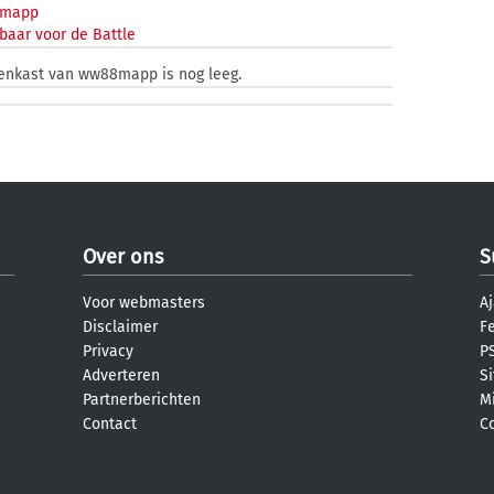
mapp
baar voor de Battle
zenkast van ww88mapp is nog leeg.
Over ons
S
Voor webmasters
Aj
Disclaimer
F
Privacy
PS
Adverteren
S
Partnerberichten
M
Contact
C