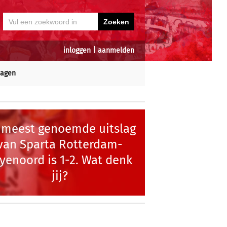
inloggen
|
aanmelden
dagen
 meest genoemde uitslag
van Sparta Rotterdam-
yenoord is 1-2. Wat denk
jij?