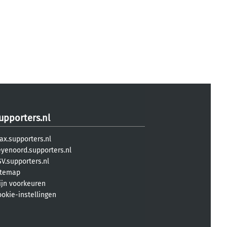
upporters.nl
ax.supporters.nl
eyenoord.supporters.nl
V.supporters.nl
itemap
ijn voorkeuren
ookie-instellingen