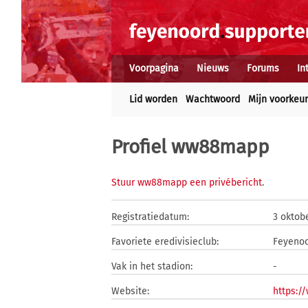
Voorpagina
Nieuws
Forums
In
Lid worden
Wachtwoord
Mijn voorkeu
Profiel ww88mapp
Stuur ww88mapp een privébericht
.
Registratiedatum:
3 oktob
Favoriete eredivisieclub:
Feyeno
Vak in het stadion:
-
Website:
https:/