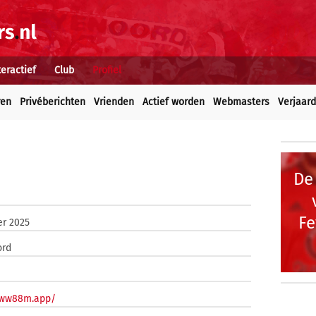
teractief
Club
Profiel
ren
Privéberichten
Vrienden
Actief worden
Webmasters
Verjaar
De
Fe
er 2025
ord
/ww88m.app/