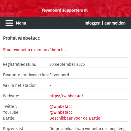
Menu
inloggen
|
aanmelden
Profiel winbetacc
Stuur winbetacc een privébericht
.
Registratiedatum:
30 september 2025
Favoriete eredivisieclub:
Feyenoord
Vak in het stadion:
-
Website:
https://winbet.ac/
Twitter:
@winbetacc
YouTube:
@winbetacc
Battle:
Beschikbaar voor de Battle
Prijzenkast
De prijzenkast van winbetacc is nog leeg.