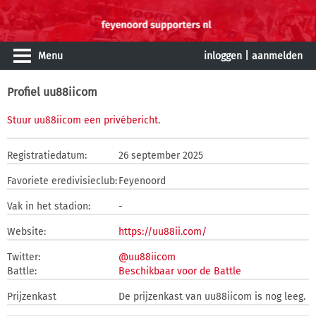
Menu
inloggen
|
aanmelden
Profiel uu88iicom
Stuur uu88iicom een privébericht
.
Registratiedatum:
26 september 2025
Favoriete eredivisieclub:
Feyenoord
Vak in het stadion:
-
Website:
https://uu88ii.com/
Twitter:
@uu88iicom
Battle:
Beschikbaar voor de Battle
Prijzenkast
De prijzenkast van uu88iicom is nog leeg.