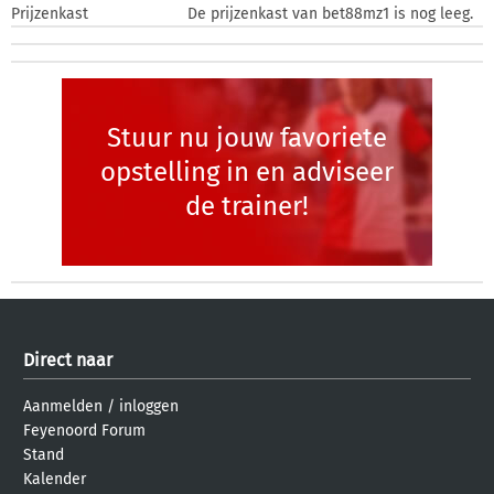
Prijzenkast
De prijzenkast van bet88mz1 is nog leeg.
Stuur nu jouw favoriete
opstelling in en adviseer
de trainer!
Direct naar
Aanmelden
/
inloggen
Feyenoord Forum
Stand
Kalender