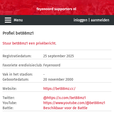
Menu
inloggen
|
aanmelden
Profiel bet88mz1
Stuur bet88mz1 een privébericht
.
Registratiedatum:
25 september 2025
Favoriete eredivisieclub:
Feyenoord
Vak in het stadion:
-
Geboortedatum:
20 november 2000
Website:
https://bet88mz.cc/
Twitter:
@https://x.com/bet88mz1
YouTube:
https://www.youtube.com/@bet88mz1
Battle:
Beschikbaar voor de Battle