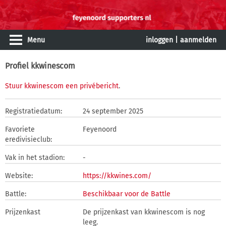
Menu
inloggen
|
aanmelden
Profiel kkwinescom
Stuur kkwinescom een privébericht
.
Registratiedatum:
24 september 2025
Favoriete
Feyenoord
eredivisieclub:
Vak in het stadion:
-
Website:
https://kkwines.com/
Battle:
Beschikbaar voor de Battle
Prijzenkast
De prijzenkast van kkwinescom is nog
leeg.