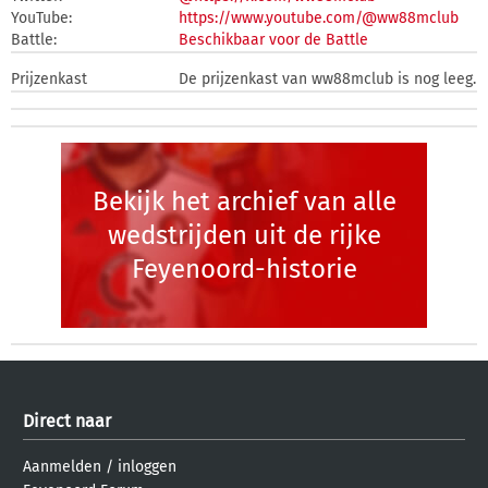
YouTube:
https://www.youtube.com/@ww88mclub
Battle:
Beschikbaar voor de Battle
Prijzenkast
De prijzenkast van ww88mclub is nog leeg.
Bekijk het archief van alle
wedstrijden uit de rijke
Feyenoord-historie
Direct naar
Aanmelden
/
inloggen