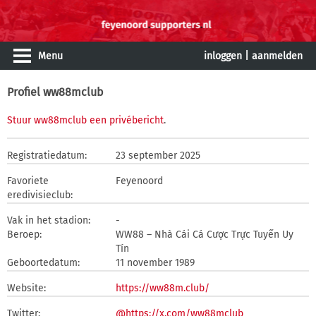
Menu
inloggen
|
aanmelden
Profiel ww88mclub
Stuur ww88mclub een privébericht
.
Registratiedatum:
23 september 2025
Favoriete
Feyenoord
eredivisieclub:
Vak in het stadion:
-
Beroep:
WW88 – Nhà Cái Cá Cược Trực Tuyến Uy
Tín
Geboortedatum:
11 november 1989
Website:
https://ww88m.club/
Twitter:
@https://x.com/ww88mclub