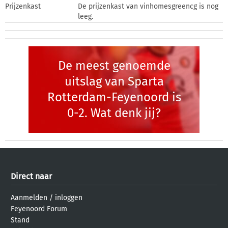
Prijzenkast
De prijzenkast van vinhomesgreencg is nog
leeg.
De meest genoemde
uitslag van Sparta
Rotterdam-Feyenoord is
0-2. Wat denk jij?
Direct naar
Aanmelden
/
inloggen
Feyenoord Forum
Stand