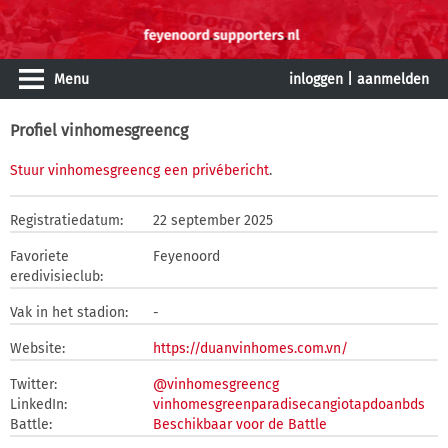
Menu
inloggen
|
aanmelden
Profiel vinhomesgreencg
Stuur vinhomesgreencg een privébericht
.
Registratiedatum:
22 september 2025
Favoriete
Feyenoord
eredivisieclub:
Vak in het stadion:
-
Website:
https://duanvinhomes.com.vn/
Twitter:
@vinhomesgreencg
LinkedIn:
vinhomesgreenparadisecangiotapdoanbds
Battle:
Beschikbaar voor de Battle