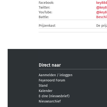
Facebook:
key88
Twitter:
@key8
YouTube:
@key8
Battle:
Beschi
Prijzenkast
De pri
Direct naar
Aanmelden
/
inloggen
Feyenoord Forum
Stand
Kalender
E-zine (nieuwsbrief)
Nieuwsarchief