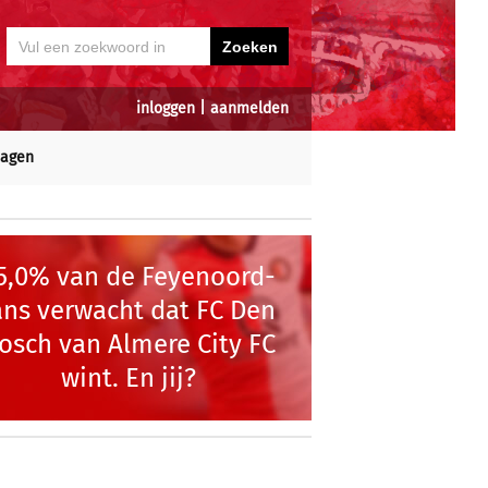
inloggen
|
aanmelden
dagen
5,0% van de Feyenoord-
ans verwacht dat FC Den
osch van Almere City FC
wint. En jij?