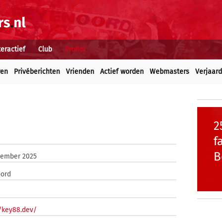
teractief
Club
Profiel
ren
Privéberichten
Vrienden
Actief worden
Webmasters
Verjaar
2
f
B
tember 2025
ord
//key88.dev/