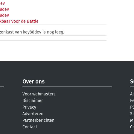
dev
8dev
8dev
kbaar voor de Battle
jzenkast van key88dev is nog leeg.
Over ons
S
Voor webmasters
Aj
Disclaimer
F
Privacy
PS
Adverteren
S
Partnerberichten
M
Contact
C