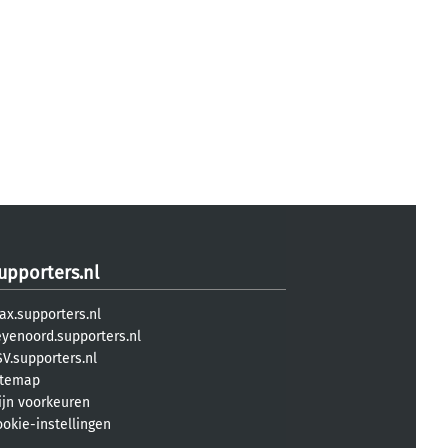
upporters.nl
ax.supporters.nl
eyenoord.supporters.nl
V.supporters.nl
itemap
ijn voorkeuren
ookie-instellingen