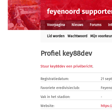
Voorpagina
Nieuws
Forums
In
Lid worden
Wachtwoord
Mijn voorkeu
Profiel key88dev
Stuur key88dev een privébericht
.
Registratiedatum:
21 sep
Favoriete eredivisieclub:
Feyeno
Vak in het stadion:
-
Website:
https: