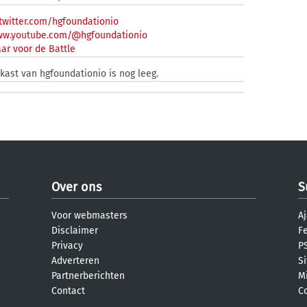
twitter.com/hgfoundationio
www.youtube.com/@hgfoundationio
ar voor de Battle
nkast van hgfoundationio is nog leeg.
Over ons
S
Voor webmasters
Aj
Disclaimer
F
Privacy
PS
Adverteren
S
Partnerberichten
M
Contact
C