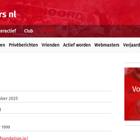
teractief
Club
Profiel
ren
Privéberichten
Vrienden
Actief worden
Webmasters
Verjaar
Vo
mber 2025
d
 1999
gfoundation.io/