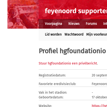
Voorpagina
Nieuws
Forums
In
Lid worden
Wachtwoord
Mijn voorkeu
Profiel hgfoundationio
Stuur hgfoundationio een privébericht
.
Registratiedatum:
20 septe
Favoriete eredivisieclub:
Feyenoor
Vak in het stadion:
-
Geboortedatum:
17 oktober
Website:
https://h