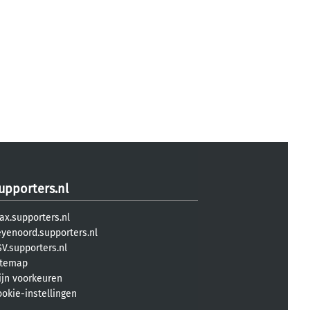
upporters.nl
ax.supporters.nl
eyenoord.supporters.nl
V.supporters.nl
itemap
ijn voorkeuren
ookie-instellingen