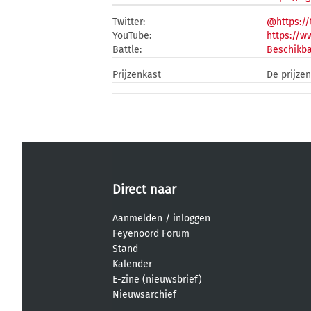
Twitter:
@https://
YouTube:
https://
Battle:
Beschikba
Prijzenkast
De prijze
Direct naar
Aanmelden
/
inloggen
Feyenoord Forum
Stand
Kalender
E-zine (nieuwsbrief)
Nieuwsarchief