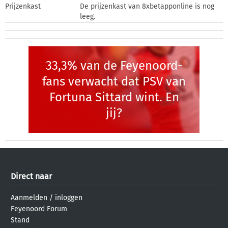
Prijzenkast
De prijzenkast van 8xbetapponline is nog
leeg.
33,3% van de Feyenoord-
fans verwacht dat PSV van
Fortuna Sittard wint. En
jij?
Direct naar
Aanmelden
/
inloggen
Feyenoord Forum
Stand