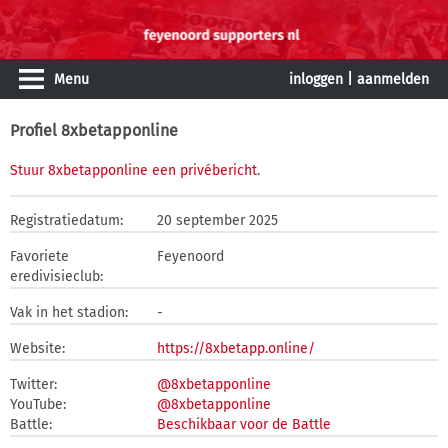
Menu
inloggen
|
aanmelden
Profiel 8xbetapponline
Stuur 8xbetapponline een privébericht
.
Registratiedatum:
20 september 2025
Favoriete
Feyenoord
eredivisieclub:
Vak in het stadion:
-
Website:
https://8xbetapp.online/
Twitter:
@8xbetapponline
YouTube:
@8xbetapponline
Battle:
Beschikbaar voor de Battle