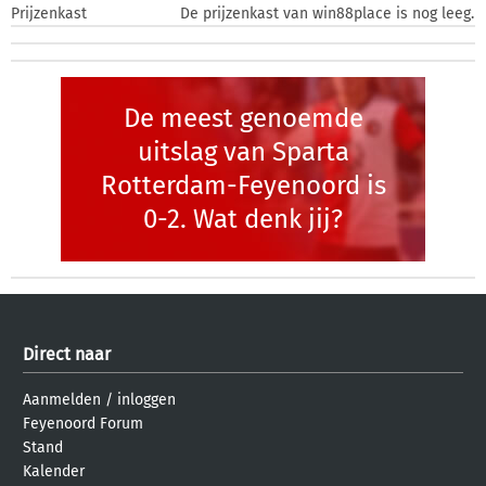
Prijzenkast
De prijzenkast van win88place is nog leeg.
De meest genoemde
uitslag van Sparta
Rotterdam-Feyenoord is
0-2. Wat denk jij?
Direct naar
Aanmelden
/
inloggen
Feyenoord Forum
Stand
Kalender