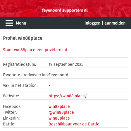
Menu
inloggen
|
aanmelden
Profiel win88place
Stuur win88place een privébericht
.
Registratiedatum:
19 september 2025
Favoriete eredivisieclub:
Feyenoord
Vak in het stadion:
-
Website:
https://win88.place/
Facebook:
win88place
Twitter:
@win88place
LinkedIn:
win88place
Battle:
Beschikbaar voor de Battle