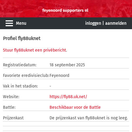
Menu
inloggen
|
aanmelden
Profiel fly88uknet
Stuur fly88uknet een privébericht
.
Registratiedatum:
18 september 2025
Favoriete eredivisieclub:
Feyenoord
Vak in het stadion:
-
Website:
https://fly88.uk.net/
Battle:
Beschikbaar voor de Battle
Prijzenkast
De prijzenkast van fly88uknet is nog leeg.