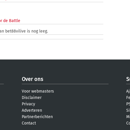
r de Battle
an bet88vilive is nog leeg.
Over ons
S
Voor webmasters
Aj
Disclaimer
F
Privacy
PS
Adverteren
S
Partnerberichten
M
Contact
C