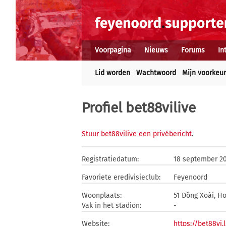
Voorpagina
Nieuws
Forums
In
Lid worden
Wachtwoord
Mijn voorkeu
Profiel bet88vilive
Stuur bet88vilive een privébericht
.
Registratiedatum:
18 september 2
Favoriete eredivisieclub:
Feyenoord
Woonplaats:
51 Đồng Xoài, H
Vak in het stadion:
-
Website:
https://bet88vi.