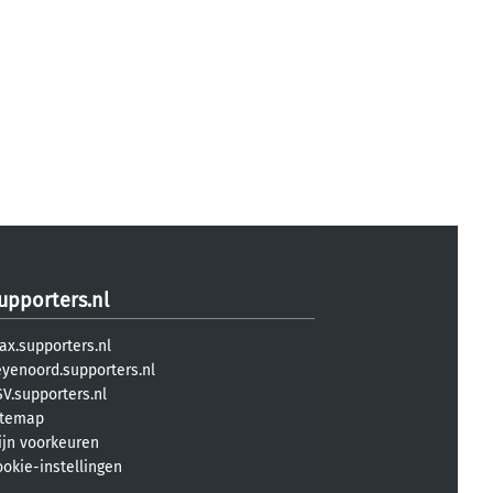
upporters.nl
ax.supporters.nl
eyenoord.supporters.nl
V.supporters.nl
itemap
ijn voorkeuren
ookie-instellingen