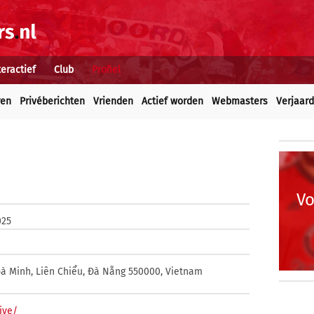
teractief
Club
Profiel
ren
Privéberichten
Vrienden
Actief worden
Webmasters
Verjaar
Vo
025
oà Minh, Liên Chiểu, Đà Nẵng 550000, Vietnam
live/