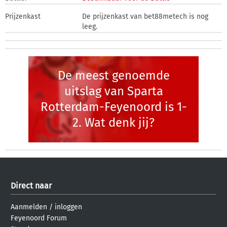
Prijzenkast
De prijzenkast van bet88metech is nog
leeg.
De meest genoemde
uitslag van Sparta
Rotterdam-Feyenoord is 1-
2. Wat denk jij?
Direct naar
Aanmelden
/
inloggen
Feyenoord Forum