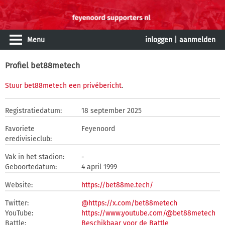
Menu
inloggen
|
aanmelden
Profiel bet88metech
Stuur bet88metech een privébericht
.
Registratiedatum:
18 september 2025
Favoriete
Feyenoord
eredivisieclub:
Vak in het stadion:
-
Geboortedatum:
4 april 1999
Website:
https://bet88me.tech/
Twitter:
@https://x.com/bet88metech
YouTube:
https://www.youtube.com/@bet88metech
Battle:
Beschikbaar voor de Battle