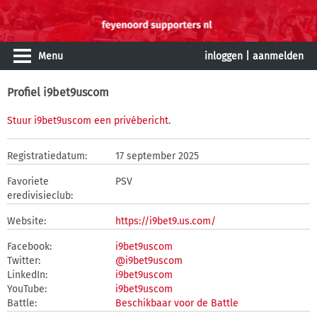
Menu
inloggen
|
aanmelden
Profiel i9bet9uscom
Stuur i9bet9uscom een privébericht
.
Registratiedatum:
17 september 2025
Favoriete
PSV
eredivisieclub:
Website:
https://i9bet9.us.com/
Facebook:
i9bet9uscom
Twitter:
@i9bet9uscom
LinkedIn:
i9bet9uscom
YouTube:
i9bet9uscom
Battle:
Beschikbaar voor de Battle