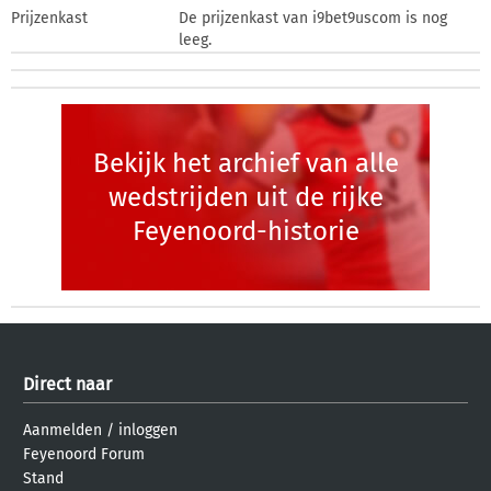
Prijzenkast
De prijzenkast van i9bet9uscom is nog
leeg.
Bekijk het archief van alle
wedstrijden uit de rijke
Feyenoord-historie
Direct naar
Aanmelden
/
inloggen
Feyenoord Forum
Stand