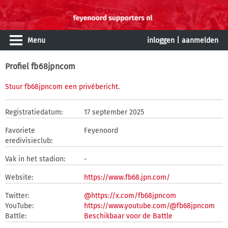
Menu
inloggen
|
aanmelden
Profiel fb68jpncom
Stuur fb68jpncom een privébericht
.
Registratiedatum:
17 september 2025
Favoriete
Feyenoord
eredivisieclub:
Vak in het stadion:
-
Website:
https://www.fb68.jpn.com/
Twitter:
@https://x.com/fb68jpncom
YouTube:
https://www.youtube.com/@fb68jpncom
Battle:
Beschikbaar voor de Battle