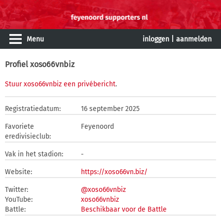
Menu
inloggen
|
aanmelden
Profiel xoso66vnbiz
Stuur xoso66vnbiz een privébericht
.
Registratiedatum:
16 september 2025
Favoriete
Feyenoord
eredivisieclub:
Vak in het stadion:
-
Website:
https://xoso66vn.biz/
Twitter:
@xoso66vnbiz
YouTube:
xoso66vnbiz
Battle:
Beschikbaar voor de Battle