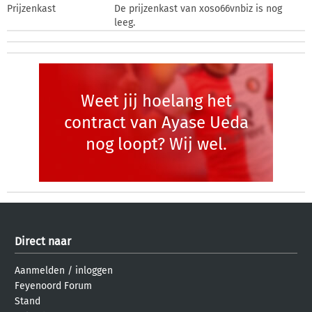
Prijzenkast
De prijzenkast van xoso66vnbiz is nog
leeg.
Weet jij hoelang het
contract van Ayase Ueda
nog loopt? Wij wel.
Direct naar
Aanmelden
/
inloggen
Feyenoord Forum
Stand