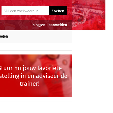
inloggen
|
aanmelden
dagen
Stuur nu jouw favoriete
stelling in en adviseer de
trainer!