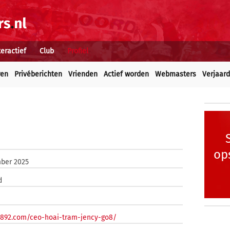
teractief
Club
Profiel
ren
Privéberichten
Vrienden
Actief worden
Webmasters
Verjaar
op
ber 2025
d
o892.com/ceo-hoai-tram-jency-go8/