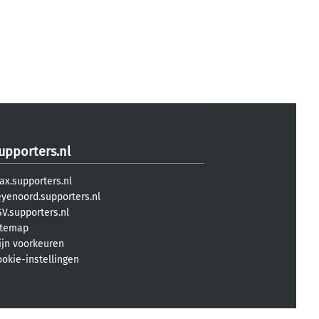
upporters.nl
ax.supporters.nl
eyenoord.supporters.nl
V.supporters.nl
itemap
ijn voorkeuren
ookie-instellingen