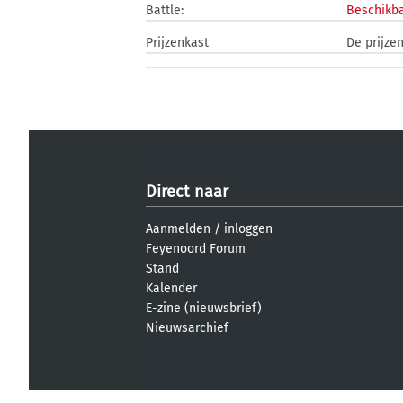
Battle:
Beschikba
Prijzenkast
De prijze
Direct naar
Aanmelden
/
inloggen
Feyenoord Forum
Stand
Kalender
E-zine (nieuwsbrief)
Nieuwsarchief