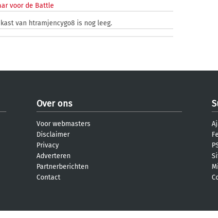
ar voor de Battle
nkast van htramjencygo8 is nog leeg.
Over ons
S
Voor webmasters
Aj
Disclaimer
F
Privacy
PS
Adverteren
S
Partnerberichten
M
Contact
C