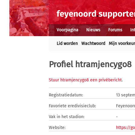
Voorpagina
Nieuws
Forums
In
Lid worden
Wachtwoord
Mijn voorkeu
Profiel htramjencygo8
Stuur htramjencygo8 een privébericht
.
Registratiedatum:
13 septem
Favoriete eredivisieclub:
Feyenoor
Vak in het stadion:
-
Website:
https://g