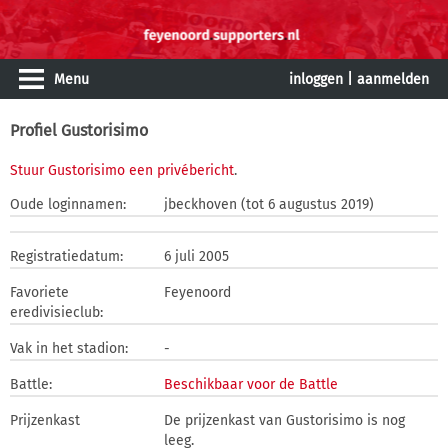
Menu
inloggen
|
aanmelden
Profiel Gustorisimo
Stuur Gustorisimo een privébericht
.
Oude loginnamen:
jbeckhoven (tot 6 augustus 2019)
Registratiedatum:
6 juli 2005
Favoriete
Feyenoord
eredivisieclub:
Vak in het stadion:
-
Battle:
Beschikbaar voor de Battle
Prijzenkast
De prijzenkast van Gustorisimo is nog
leeg.