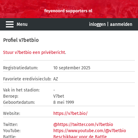
Menu
inloggen
|
aanmelden
Profiel v7betbio
Stuur v7betbio een privébericht
.
Registratiedatum:
10 september 2025
Favoriete eredivisieclub:
AZ
Vak in het stadion:
-
Beroep:
V7bet
Geboortedatum:
8 mei 1999
Website:
https://v7bet.bio/
Twitter:
@https://twitter.com/v7betbio
YouTube:
https://www.youtube.com/@v7betbio
Battle:
Beschikbaar voor de Battle