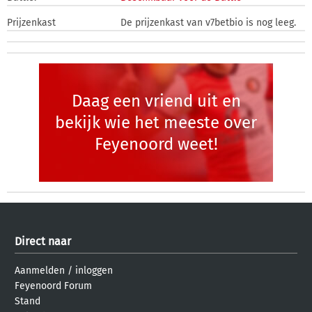
Prijzenkast
De prijzenkast van v7betbio is nog leeg.
Daag een vriend uit en
bekijk wie het meeste over
Feyenoord weet!
Direct naar
Aanmelden
/
inloggen
Feyenoord Forum
Stand