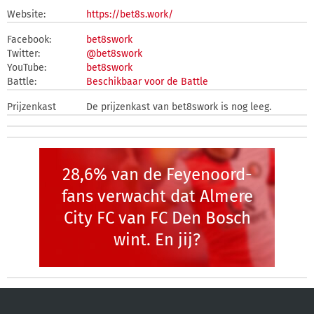
Website:
https://bet8s.work/
Facebook:
bet8swork
Twitter:
@bet8swork
YouTube:
bet8swork
Battle:
Beschikbaar voor de Battle
Prijzenkast
De prijzenkast van bet8swork is nog leeg.
28,6% van de Feyenoord-
fans verwacht dat Almere
City FC van FC Den Bosch
wint. En jij?