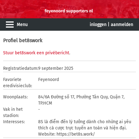
Menu
inloggen
|
aanmelden
Profiel bet8swork
Stuur bet8swork een privébericht
.
Registratiedatum:
9 september 2025
Favoriete
Feyenoord
eredivisieclub:
Woonplaats:
84/6A Đường số 17, Phường Tân Quy, Quận 7,
TP.HCM
Vak in het
-
stadion:
Interesses:
8S là điểm đến lý tưởng dành cho những ai yêu
thích cá cược trực tuyến an toàn và hiện đại.
Website: https://bet8s.work/