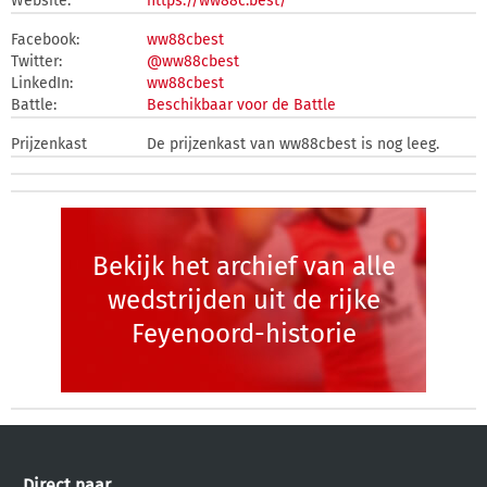
Website:
https://ww88c.best/
Facebook:
ww88cbest
Twitter:
@ww88cbest
LinkedIn:
ww88cbest
Battle:
Beschikbaar voor de Battle
Prijzenkast
De prijzenkast van ww88cbest is nog leeg.
Bekijk het archief van alle
wedstrijden uit de rijke
Feyenoord-historie
Direct naar