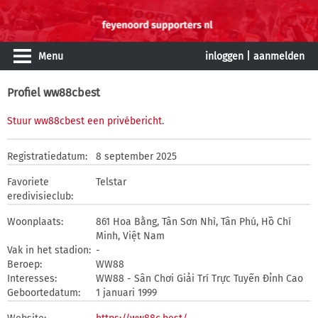
Menu
inloggen
|
aanmelden
Profiel ww88cbest
Stuur ww88cbest een privébericht
.
Registratiedatum:
8 september 2025
Favoriete
Telstar
eredivisieclub:
Woonplaats:
861 Hoa Bằng, Tân Sơn Nhì, Tân Phú, Hồ Chí
Minh, Việt Nam
Vak in het stadion:
-
Beroep:
WW88
Interesses:
WW88 - Sân Chơi Giải Trí Trực Tuyến Đỉnh Cao
Geboortedatum:
1 januari 1999